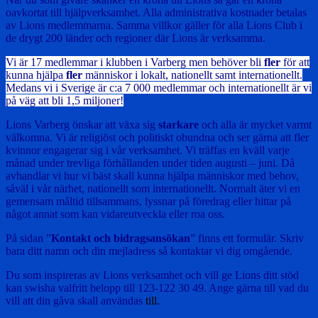
oavkortat till hjälpverksamhet. Alla administrativa kostnader betalas
av Lions medlemmarna. Samma villkor gäller för alla Lions Club i
de drygt 200 länder och regioner där Lions är verksamma.
Vi är 17 medlemmar i klubben i Varberg men behöver bli
fler
för att
kunna hjälpa
fler
människor i lokalt, nationellt samt internationellt.
Medans vi i
Sverige är c:a 7 000 medlemmar och internationellt är vi
på väg att bli 1,5 miljoner!
Lions Varberg önskar att växa sig
starkare
och alla är mycket varmt
välkomna. Vi är religiöst och politiskt obundna och ser gärna att fler
kvinnor engagerar sig i vår verksamhet. Vi träffas en kväll varje
månad under trevliga förhållanden under tiden augusti – juni. Då
avhandlar vi hur vi bäst skall kunna hjälpa människor med behov,
såväl i vår närhet, nationellt som internationellt. Normalt äter vi en
gemensam måltid tillsammans, lyssnar på föredrag eller hittar på
något annat som kan vidareutveckla eller roa oss.
På sidan ”
Kontakt och bidragsansökan
” finns ett formulär. Skriv
bara ditt namn och din mejladress så kontaktar vi dig omgående.
Du som inspireras av Lions verksamhet och vill ge Lions ditt stöd
kan swisha valfritt belopp till 123-122 30 49. Ange gärna till vad du
vill att din gåva skall användas
till.